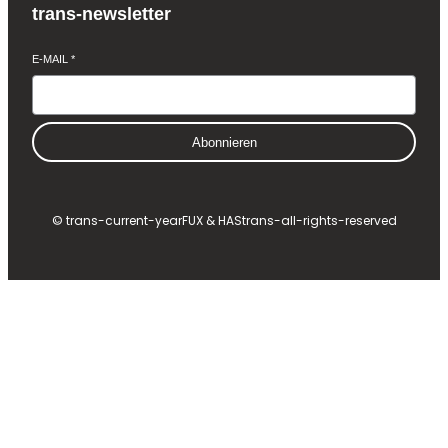
trans-newsletter
E-MAIL
*
Abonnieren
© trans-current-year
FUX & HAS
trans-all-rights-reserved