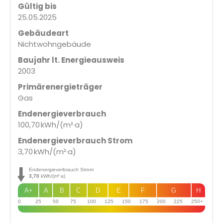
Gültig bis
25.05.2025
Gebäudeart
Nichtwohngebäude
Baujahr lt. Energieausweis
2003
Primärenergieträger
Gas
Endenergie­verbrauch
100,70 kWh/(m²·a)
Endenergie­verbrauch Strom
3,70 kWh/(m²·a)
Endenergieverbrauch Strom
3,70
kWh/(m²·a)
A+
A
B
C
D
E
F
G
H
0
25
50
75
100
125
150
175
200
225
250+