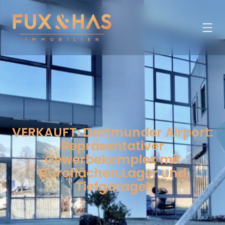
VERKAUFT: Dortmunder Airport:
Repräsentativer
Gewerbekomplex mit
Büroflächen,Lager und
Tiefgarage!