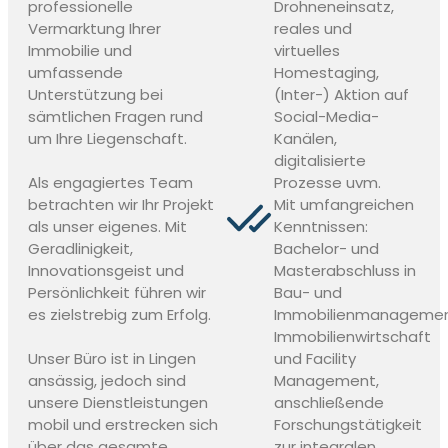
professionelle
Drohneneinsatz,
Vermarktung Ihrer
reales und
Immobilie und
virtuelles
umfassende
Homestaging,
Unterstützung bei
(Inter-) Aktion auf
sämtlichen Fragen rund
Social-Media-
um Ihre Liegenschaft.
Kanälen,
digitalisierte
Als engagiertes Team
Prozesse uvm.
betrachten wir Ihr Projekt
Mit umfangreichen
als unser eigenes. Mit
Kenntnissen:
Geradlinigkeit,
Bachelor- und
Innovationsgeist und
Masterabschluss in
Persönlichkeit führen wir
Bau- und
es zielstrebig zum Erfolg.
Immobilienmanagemen
Immobilienwirtschaft
Unser Büro ist in Lingen
und Facility
ansässig, jedoch sind
Management,
unsere Dienstleistungen
anschließende
mobil und erstrecken sich
Forschungstätigkeit
über das gesamte
zur integralen