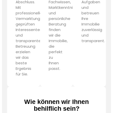
Abschluss.
Fachwissen,
Aufgaben
Mit
Marktkenntnis
und
professioneller
und
betreuen
Vermarktung,
persönliche
Ihre
geprüften
Beratung
Immobilie
Interessenten
finden
zuverlässig
und
wir die
und
transparenter
Immobilie,
transparent.
Betreuung
die
erzielen
perfekt
wir das
zu
beste
Ihnen
Ergebnis
passt.
für Sie.
Wie können wir Ihnen
behilflich sein?