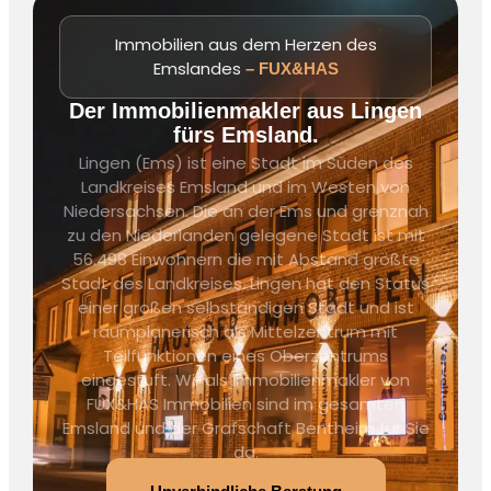
Immobilien aus dem Herzen des
Emslandes
– FUX&HAS
Der Immobilienmakler aus Lingen
fürs Emsland.
Lingen (Ems) ist eine Stadt im Süden des
Landkreises Emsland und im Westen von
Niedersachsen. Die an der Ems und grenznah
zu den Niederlanden gelegene Stadt ist mit
56.498 Einwohnern die mit Abstand größte
Stadt des Landkreises. Lingen hat den Status
einer großen selbständigen Stadt und ist
raumplanerisch als Mittelzentrum mit
Teilfunktionen eines Oberzentrums
eingestuft. Wir als Immobilienmakler von
FUX&HAS Immobilien sind im gesamten
Emsland und der Grafschaft Bentheim für Sie
da.