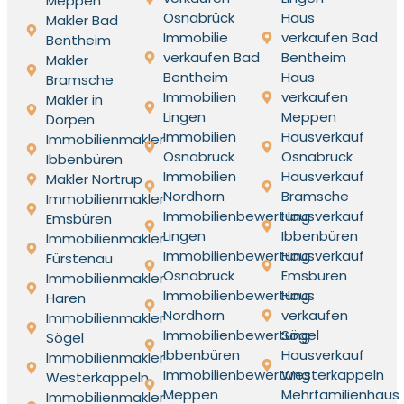
Meppen
Osnabrück
Haus
Makler Bad
Immobilie
verkaufen Bad
Bentheim
verkaufen Bad
Bentheim
Makler
Bentheim
Haus
Bramsche
Immobilien
verkaufen
Makler in
Lingen
Meppen
Dörpen
Immobilien
Hausverkauf
Immobilienmakler
Osnabrück
Osnabrück
Ibbenbüren
Immobilien
Hausverkauf
Makler Nortrup
Nordhorn
Bramsche
Immobilienmakler
Immobilienbewertung
Hausverkauf
Emsbüren
Lingen
Ibbenbüren
Immobilienmakler
Immobilienbewertung
Hausverkauf
Fürstenau
Osnabrück
Emsbüren
Immobilienmakler
Immobilienbewertung
Haus
Haren
Nordhorn
verkaufen
Immobilienmakler
Immobilienbewertung
Sögel
Sögel
Ibbenbüren
Hausverkauf
Immobilienmakler
Immobilienbewertung
Westerkappeln
Westerkappeln
Meppen
Mehrfamilienhaus
Immobilienmakler