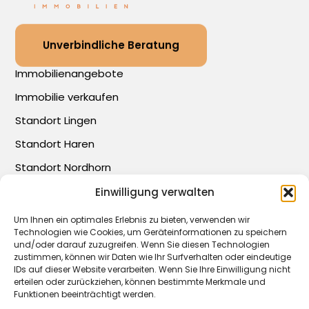
Unverbindliche Beratung
Immobilienangebote
Immobilie verkaufen
Standort Lingen
Standort Haren
Standort Nordhorn
Über uns
Einwilligung verwalten
Blog
Um Ihnen ein optimales Erlebnis zu bieten, verwenden wir
Kontakt
Technologien wie Cookies, um Geräteinformationen zu speichern
und/oder darauf zuzugreifen. Wenn Sie diesen Technologien
Impressum
zustimmen, können wir Daten wie Ihr Surfverhalten oder eindeutige
IDs auf dieser Website verarbeiten. Wenn Sie Ihre Einwilligung nicht
Datenschutz
erteilen oder zurückziehen, können bestimmte Merkmale und
Funktionen beeinträchtigt werden.