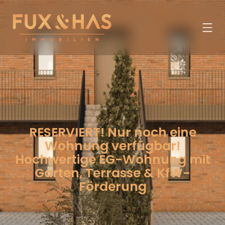
RESERVIERT! Nur noch eine
Wohnung verfügbar!
Hochwertige EG-Wohnung mit
Garten, Terrasse & KfW-
Förderung