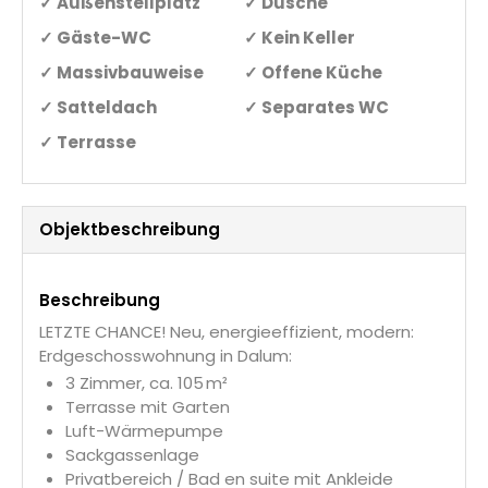
✓ Außenstellplatz
✓ Dusche
✓ Gäste-WC
✓ Kein Keller
✓ Massivbauweise
✓ Offene Küche
✓ Satteldach
✓ Separates WC
✓ Terrasse
Objekt­beschreibung
Beschreibung
LETZTE CHANCE! Neu, energieeffizient, modern:
Erdgeschosswohnung in Dalum:
3 Zimmer, ca. 105 m²
Terrasse mit Garten
Luft-Wärmepumpe
Sackgassenlage
Privatbereich / Bad en suite mit Ankleide