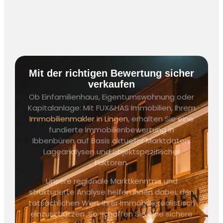
Mit der richtigen Bewertung sicher
verkaufen
Ob Einfamilienhaus, Eigentumswohnung oder
Kapitalanlage: Mit FUX&HAS Immobilien, Ihrem
Immobilienmakler in Lingen
, erhalten Sie eine
fundierte
Immobilienbewertung in
Ibbenbüren
auf Basis aktueller Marktdaten,
Lageanalysen und objektspezifischer
Faktoren.
Unsere regionale Marktkenntnis und
strukturierte Analyse helfen Ihnen dabei, den
tatsächlichen Wert Ihrer Immobilie realistisch
einzuschätzen. So schaffen Sie eine sichere