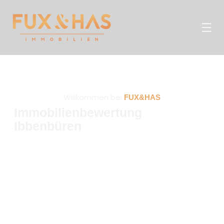
Willkommen bei
FUX&HAS
Immobilienbewertung
Ibbenbüren
FUX&HAS Immobilien mit
Hauptsitz in Lingen an der
unterstützt Eigentümer mit einer fundierten
Ems
Immobilienbewertung auf Basis aktueller
Marktdaten, regionaler Erfahrung und realistischer
Marktanalysen.
Ob Verkauf, Erbschaft oder Zukunftsplanung: Mit
einer professionellen Wertermittlung schaffen Sie
Klarheit und treffen bessere Entscheidungen.