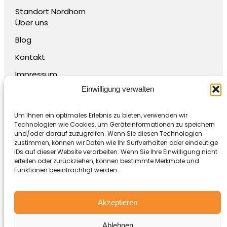
Standort Nordhorn
Über uns
Blog
Kontakt
Impressum
Einwilligung verwalten
Datenschutz
Um Ihnen ein optimales Erlebnis zu bieten, verwenden wir
Technologien wie Cookies, um Geräteinformationen zu speichern
und/oder darauf zuzugreifen. Wenn Sie diesen Technologien
© 2026 FUX&HAS. Alle Rechte vorbehalten.
zustimmen, können wir Daten wie Ihr Surfverhalten oder eindeutige
IDs auf dieser Website verarbeiten. Wenn Sie Ihre Einwilligung nicht
erteilen oder zurückziehen, können bestimmte Merkmale und
Funktionen beeinträchtigt werden.
Akzeptieren
Ablehnen