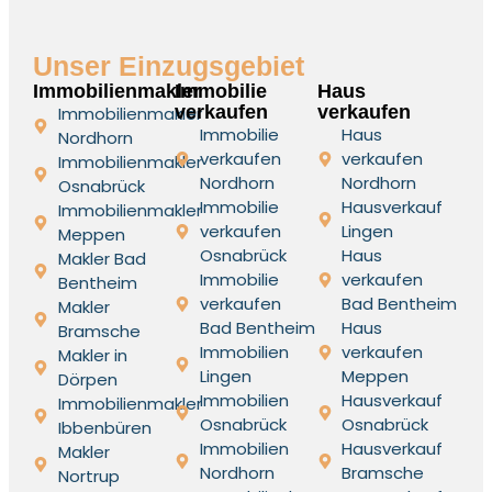
Unser Einzugsgebiet
Immobilienmakler
Immobilie
Haus
verkaufen
verkaufen
Immobilienmakler
Immobilie
Haus
Nordhorn
verkaufen
verkaufen
Immobilienmakler
Nordhorn
Nordhorn
Osnabrück
Immobilie
Hausverkauf
Immobilienmakler
verkaufen
Lingen
Meppen
Osnabrück
Haus
Makler Bad
Immobilie
verkaufen
Bentheim
verkaufen
Bad Bentheim
Makler
Bad Bentheim
Haus
Bramsche
Immobilien
verkaufen
Makler in
Lingen
Meppen
Dörpen
Immobilien
Hausverkauf
Immobilienmakler
Osnabrück
Osnabrück
Ibbenbüren
Immobilien
Hausverkauf
Makler
Nordhorn
Bramsche
Nortrup