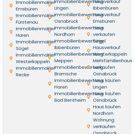
Immobilienbewertung
Hausverkauf
Immobilienmakler
Lingen
Ibbenbüren
Emsbüren
Immobilienbewertung
Hausverkauf
Immobilienmakler
Osnabrück
Emsbüren
Fürstenau
Immobilienbewertung
Haus
Immobilienmakler
Nordhorn
verkaufen
Haren
Immobilienbewertung
Sögel
Immobilienmakler
Ibbenbüren
Hausverkauf
Sögel
Immobilienbewertung
Westerkappeln
Immobilienmakler
Meppen
Mehrfamilienhaus
Westerkappeln
Immobilienbewertung
verkaufen
Immobilienmakler
Bramsche
Osnabrück
Recke
Immobilienbewertung
Haus kaufen
Haren
Lingen
Immobilienbewertung
Haus kaufen
Bad Bentheim
Osnabrück
Haus kaufen
Nordhorn
Wohnung
verkaufen
Osnabrück